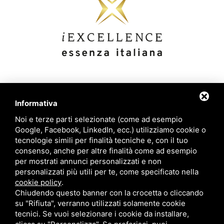
Links
Contatti
Informativa
Noi e terze parti selezionate (come ad esempio
Google, Facebook, LinkedIn, ecc.) utilizziamo cookie o
+39 392 908 8502
Eccellenze italiane
tecnologie simili per finalità tecniche e, con il tuo
consenso, anche per altre finalità come ad esempio
Blog
per mostrati annunci personalizzati e non
info@iexcellencellc.com
personalizzati più utili per te, come specificato nella
Azienda
cookie policy
.
Contatti
Chiudendo questo banner con la crocetta o cliccando
su "Rifiuta", verranno utilizzati solamente cookie
tecnici. Se vuoi selezionare i cookie da installare,