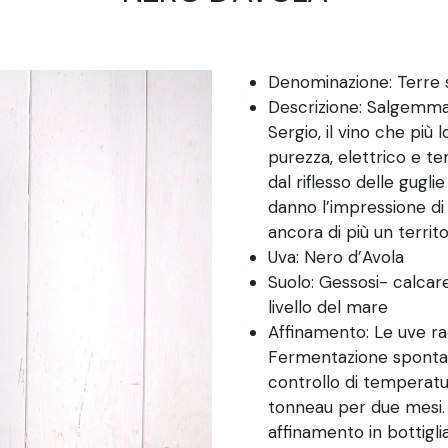
Denominazione: Terre s
Descrizione: Salgemma 
Sergio, il vino che più
purezza, elettrico e t
dal riflesso delle gugl
danno l’impressione di
ancora di più un territo
Uva: Nero d’Avola
Suolo: Gessosi- calcar
livello del mare
Affinamento: Le uve r
Fermentazione spontane
controllo di temperatu
tonneau per due mesi. 
affinamento in bottigl