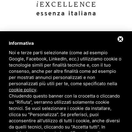
Links
Contatti
Informativa
Noi e terze parti selezionate (come ad esempio
Google, Facebook, LinkedIn, ecc.) utilizziamo cookie o
+39 392 908 8502
tecnologie simili per finalità tecniche e, con il tuo
Eccellenze italiane
consenso, anche per altre finalità come ad esempio
Blog
per mostrati annunci personalizzati e non
info@iexcellencellc.com
personalizzati più utili per te, come specificato nella
Azienda
cookie policy
.
Contatti
Chiudendo questo banner con la crocetta o cliccando
su "Rifiuta", verranno utilizzati solamente cookie
tecnici. Se vuoi selezionare i cookie da installare,
clicca su "Personalizza". Se preferisci, puoi
acconsentire all'utilizzo di tutti i cookie, anche diversi
da quelli tecnici, cliccando su "Accetta tutti". In